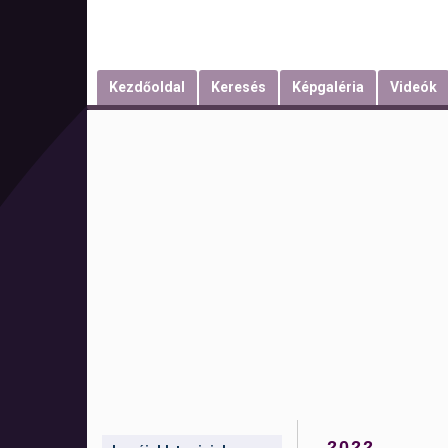
Kezdőoldal
Keresés
Képgaléria
Videók
2022