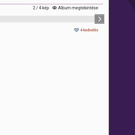
2 / 4 kép
Album megtekintése
4 kedvelés