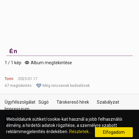
Én
1 / 1 kép
Album megtekintése
Tomi
2025.01.17.
67 megtekintés
Még nincsenek kedvelések
Ügyfélszolgálat
Súgó
Társkereső hírek
Szabályzat
Impresszum
Weboldalunk sütiket/cookie-kat használ a jobb felhasználói
élmény, a hirdetői adatok rögzítése, a személyre szabott
reklámmegjelenítés érdekében.
Részletek...
Elfogadom
© 2023 kezcsok.hu