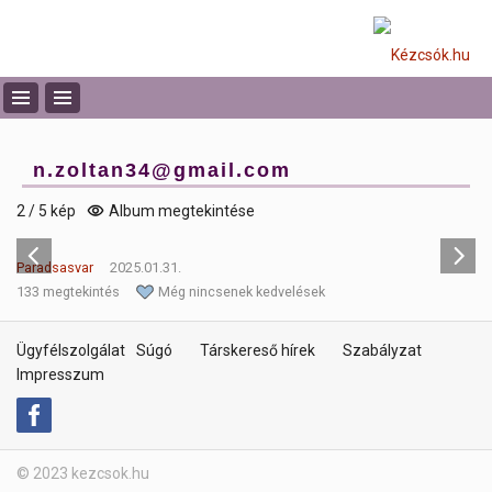
n.zoltan34@gmail.com
2 / 5 kép
Album megtekintése
Paradsasvar
2025.01.31.
133 megtekintés
Még nincsenek kedvelések
Ügyfélszolgálat
Súgó
Társkereső hírek
Szabályzat
Impresszum
© 2023 kezcsok.hu