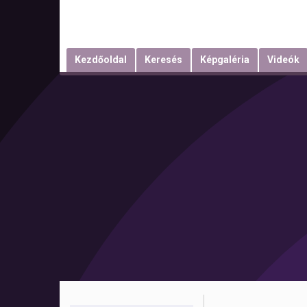
Kezdőoldal
Keresés
Képgaléria
Videók