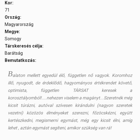
Kor:
71
Ország:
Magyarország
Megye:
Somogy
Társkeresés célja:
Barátság
Bemutatkozás:
B
alaton mellett egyedül élő, független nő vagyok. Koromhoz
illő, nyugodt, de érdeklődő, hagyományos értékrendet követő,
optimista, független TÁRSAT keresek a
korosztályomból!....nehezen viselem a magányt...Szeretnék még
kicsit túrázni, autóval szívesen kirándulni (nagyon szeretek
vezetni) közözös élményeket szerezni, főzöcskézni, együtt
kertészkedni, megismerni egymást, még egy kicsit élni, amíg
lehet , aztán egymást segíteni, amikor szükség van rá!