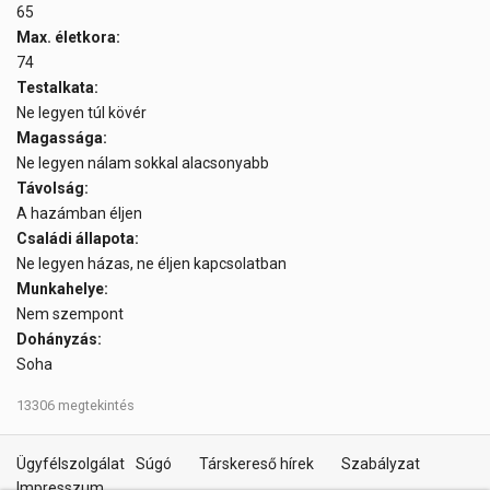
65
Max. életkora:
74
Testalkata:
Ne legyen túl kövér
Magassága:
Ne legyen nálam sokkal alacsonyabb
Távolság:
A hazámban éljen
Családi állapota:
Ne legyen házas, ne éljen kapcsolatban
Munkahelye:
Nem szempont
Dohányzás:
Soha
13306 megtekintés
Ügyfélszolgálat
Súgó
Társkereső hírek
Szabályzat
Impresszum