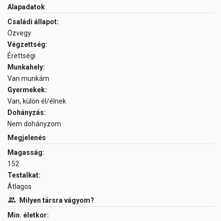
Alapadatok
Családi állapot:
Özvegy
Végzettség:
Érettségi
Munkahely:
Van munkám
Gyermekek:
Van, külön él/élnek
Dohányzás:
Nem dohányzom
Megjelenés
Magasság:
152
Testalkat:
Átlagos
Milyen társra vágyom?
Min. életkor: