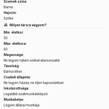
Szemek színe:
Barna
Hajszín:
Szőke
Milyen társra vágyom?
Min. életkor:
50
Max. életkora:
60
Magassága:
Ne legyen nálam sokkal alacsonyabb
Távolság:
Bárhol élhet
Családi állapota:
Ne legyen házas, ne éljen kapcsolatban
Iskolázottsága:
Legalább szakmunkásképző
Munkahelye:
Legyen állása/munkája