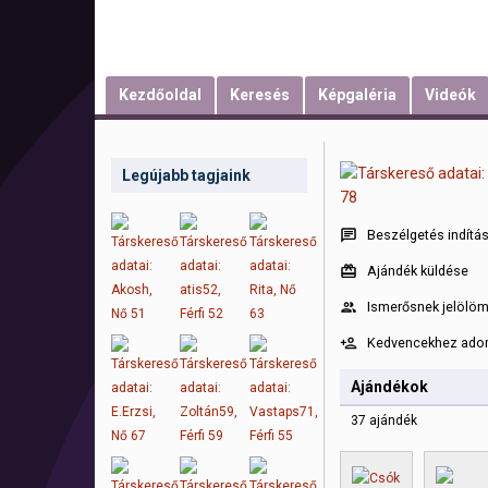
Kezdőoldal
Keresés
Képgaléria
Videók
Legújabb tagjaink
Beszélgetés indítá
Ajándék küldése
Ismerősnek jelölö
Kedvencekhez ad
Ajándékok
37 ajándék