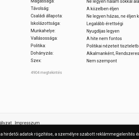
Magassága:
Ne legyen nálam sokkal a
Távolság:
A közelben éljen
Családi állapota:
Ne legyen házas, ne éljen
Iskolázottsága:
Legalább érettségi
Munkahelye:
Nyugdíjas legyen
Vallásossága:
A hite nem fontos
Politika:
Politikai nézeteit tisztele
Dohányzás:
Alkalmanként, Rendszere
Szex:
Nem szempont
4904 megtekintés
ályzat
Impresszum
 a hirdetői adatok rögzítése, a személyre szabott reklámmegjelenítés 