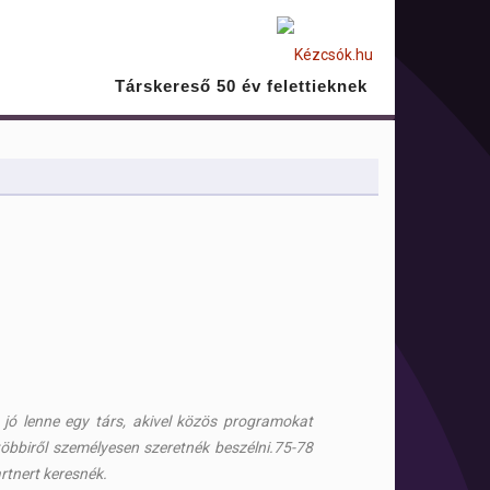
Társkereső 50 év felettieknek
e jó lenne egy társ, akivel közös programokat
többiről személyesen szeretnék beszélni.75-78
rtnert keresnék.