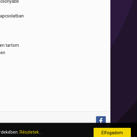
lacsonyabb
 kapcsolatban
tben tartom
sen
érdekében.
Részletek...
Elfogadom