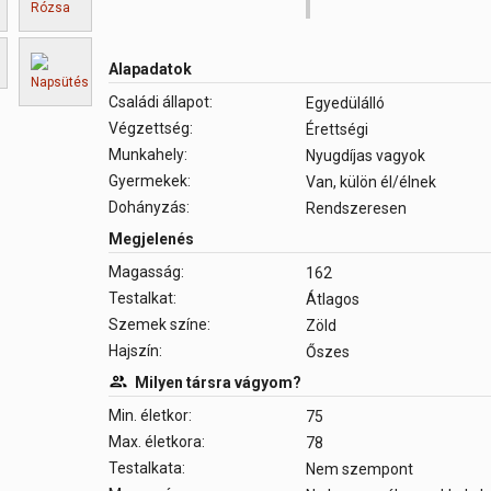
Alapadatok
Családi állapot:
Egyedülálló
Végzettség:
Érettségi
Munkahely:
Nyugdíjas vagyok
Gyermekek:
Van, külön él/élnek
Dohányzás:
Rendszeresen
Megjelenés
Magasság:
162
Testalkat:
Átlagos
Szemek színe:
Zöld
Hajszín:
Őszes
Milyen társra vágyom?
Min. életkor:
75
Max. életkora:
78
Testalkata:
Nem szempont