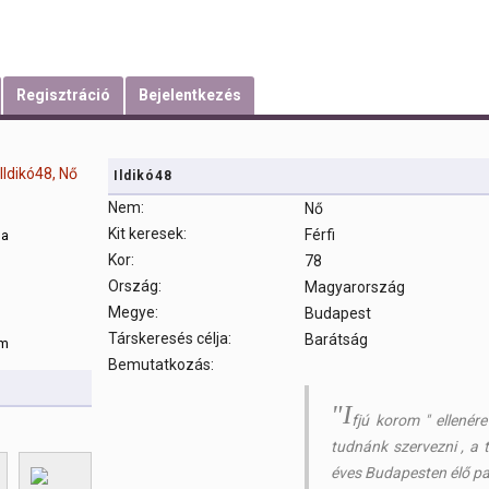
Regisztráció
Bejelentkezés
Ildikó48
Nem:
Nő
Kit keresek:
Férfi
sa
Kor:
78
Ország:
Magyarország
m
Megye:
Budapest
Társkeresés célja:
Barátság
om
Bemutatkozás:
"I
fjú korom " ellenér
tudnánk szervezni , a 
éves Budapesten élő pa