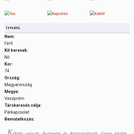
IstvánL
Nem:
Férfi
Kit keresek:
Nő
Kor:
74
Ország:
Magyarország
Megye:
Veszprém
Társkeresés célja:
Párkapcsolat
Bemutatkozás:
K
étlaki vagyok; Budapest és Balatonalmádi. Egyre inkább