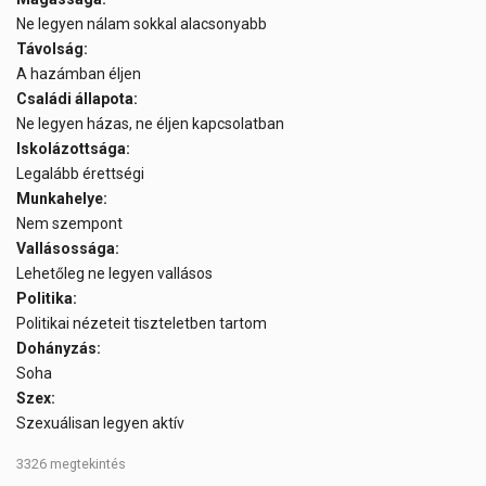
Ne legyen nálam sokkal alacsonyabb
Távolság:
A hazámban éljen
Családi állapota:
Ne legyen házas, ne éljen kapcsolatban
Iskolázottsága:
Legalább érettségi
Munkahelye:
Nem szempont
Vallásossága:
Lehetőleg ne legyen vallásos
Politika:
Politikai nézeteit tiszteletben tartom
Dohányzás:
Soha
Szex:
Szexuálisan legyen aktív
3326 megtekintés