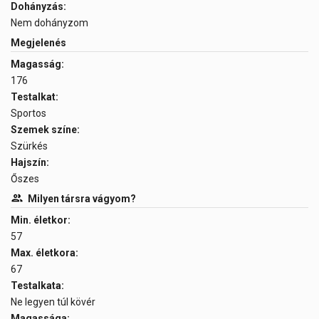
Dohányzás:
Nem dohányzom
Megjelenés
Magasság:
176
Testalkat:
Sportos
Szemek színe:
Szürkés
Hajszín:
Őszes
Milyen társra vágyom?
Min. életkor:
57
Max. életkora:
67
Testalkata:
Ne legyen túl kövér
Magassága: