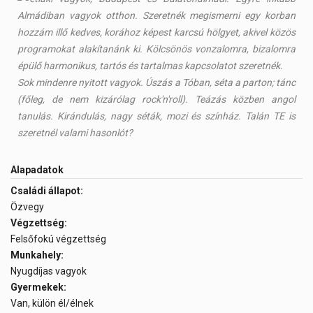
Almádiban vagyok otthon. Szeretnék megismerni egy korban
hozzám illő kedves, korához képest karcsú hölgyet, akivel közös
programokat alakítanánk ki. Kölcsönös vonzalomra, bizalomra
épülő harmonikus, tartós és tartalmas kapcsolatot szeretnék.
Sok mindenre nyitott vagyok. Úszás a Tóban, séta a parton; tánc
(főleg, de nem kizárólag rock'n'roll). Teázás közben angol
tanulás. Kirándulás, nagy séták, mozi és színház. Talán TE is
szeretnél valami hasonlót?
Alapadatok
Családi állapot:
Özvegy
Végzettség:
Felsőfokú végzettség
Munkahely:
Nyugdíjas vagyok
Gyermekek:
Van, külön él/élnek