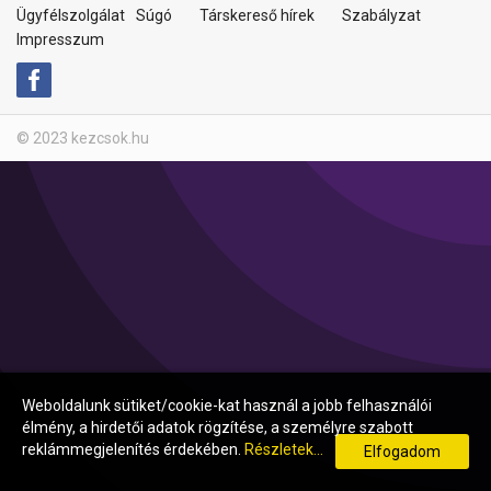
Ügyfélszolgálat
Súgó
Társkereső hírek
Szabályzat
Impresszum
© 2023 kezcsok.hu
Weboldalunk sütiket/cookie-kat használ a jobb felhasználói
élmény, a hirdetői adatok rögzítése, a személyre szabott
reklámmegjelenítés érdekében.
Részletek...
Elfogadom