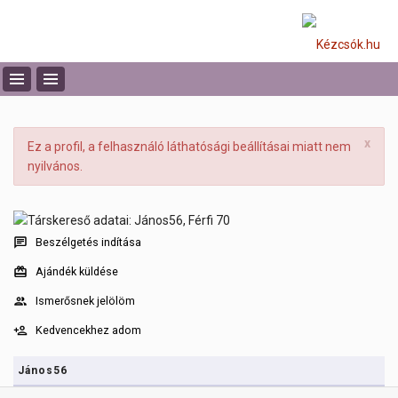
x
Ez a profil, a felhasználó láthatósági beállításai miatt nem
nyilvános.
Beszélgetés indítása
Ajándék küldése
Ismerősnek jelölöm
Kedvencekhez adom
János56