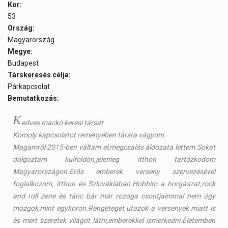
Kor:
53
Ország:
Magyarország
Megye:
Budapest
Társkeresés célja:
Párkapcsolat
Bemutatkozás:
K
edves mackó keresi társát
Komoly kapcsolatot reményében társra vágyom.
Magamról:2015-ben váltam el,megcsalás áldozata lettem.Sokat
dolgoztam külföldön,jelenleg itthon tartózkodom
Magyarországon.Erős emberek verseny szervezésével
foglalkozom, itthon ès Szlovákiában.Hobbim a horgászat,rock
and roll zene ès tánc bár már rozoga csontjaimmal nem úgy
mozgok,mint egykoron.Rengeteget utazok a versenyek miatt is
ès mert szeretek világot látni,emberekkel ismerkedni.Èletemben