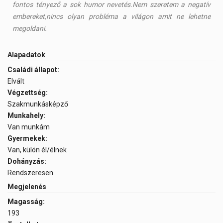
fontos tényező a sok humor nevetés.Nem szeretem a negatív
embereket,nincs olyan probléma a világon amit ne lehetne
megoldani.
Alapadatok
Családi állapot:
Elvált
Végzettség:
Szakmunkásképző
Munkahely:
Van munkám
Gyermekek:
Van, külön él/élnek
Dohányzás:
Rendszeresen
Megjelenés
Magasság:
193