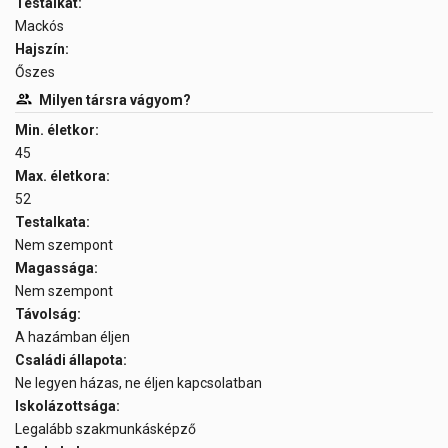
Testalkat:
Mackós
Hajszín:
Őszes
Milyen társra vágyom?
Min. életkor:
45
Max. életkora:
52
Testalkata:
Nem szempont
Magassága:
Nem szempont
Távolság:
A hazámban éljen
Családi állapota:
Ne legyen házas, ne éljen kapcsolatban
Iskolázottsága:
Legalább szakmunkásképző