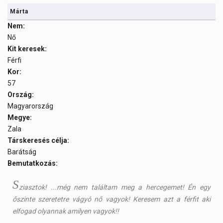
Márta
Nem:
Nő
Kit keresek:
Férfi
Kor:
57
Ország:
Magyarország
Megye:
Zala
Társkeresés célja:
Barátság
Bemutatkozás:
S
ziasztok! ...még nem találtam meg a hercegemet! Én egy
őszinte szeretetre vágyó nő vagyok! Keresem azt a férfit aki
elfogad olyannak amilyen vagyok!!