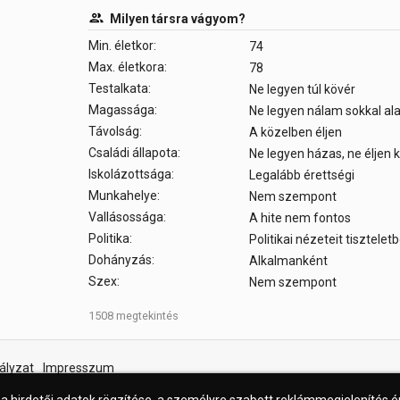
Milyen társra vágyom?
Min. életkor:
74
Max. életkora:
78
Testalkata:
Ne legyen túl kövér
Magassága:
Ne legyen nálam sokkal a
Távolság:
A közelben éljen
Családi állapota:
Ne legyen házas, ne éljen
Iskolázottsága:
Legalább érettségi
Munkahelye:
Nem szempont
Vallásossága:
A hite nem fontos
Politika:
Politikai nézeteit tisztele
Dohányzás:
Alkalmanként
Szex:
Nem szempont
1508 megtekintés
ályzat
Impresszum