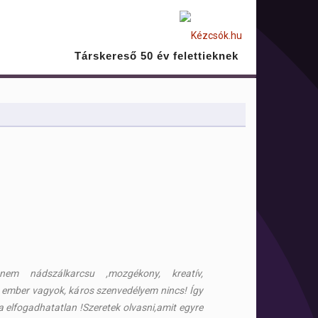
Társkereső 50 év felettieknek
,nem nádszálkarcsu ,mozgékony, kreatív,
 ember vagyok, káros szenvedélyem nincs! Így
elfogadhatatlan !Szeretek olvasni,amit egyre