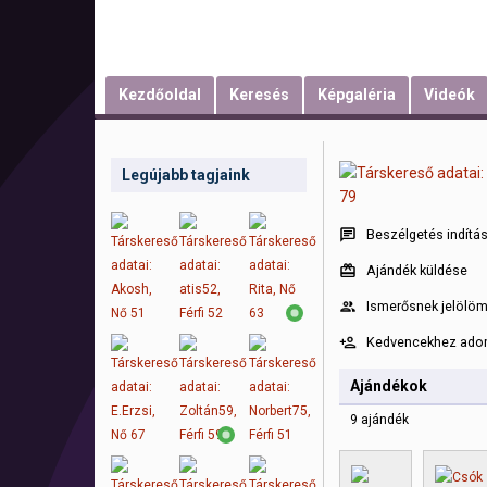
Kezdőoldal
Keresés
Képgaléria
Videók
Legújabb tagjaink
Beszélgetés indítá
Ajándék küldése
Ismerősnek jelölö
Kedvencekhez ad
Ajándékok
9 ajándék