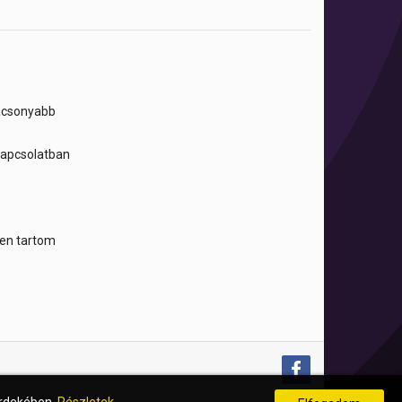
lacsonyabb
 kapcsolatban
tben tartom