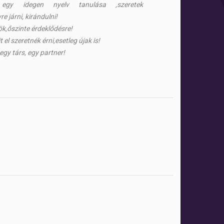
 egy idegen nyelv tanulása ,szeretek
 járni, kirándulni!
k,őszinte érdeklődésre!
el szeretnék érni,esetleg újak is!
egy társ, egy partner!