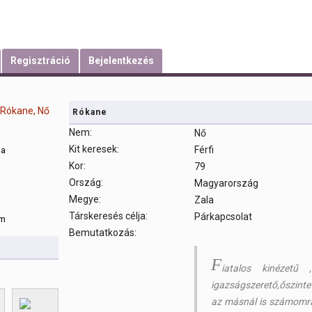
Regisztráció
Bejelentkezés
Rókane
Nem:
Nő
Kit keresek:
Férfi
sa
Kor:
79
Ország:
Magyarország
m
Megye:
Zala
Társkeresés célja:
Párkapcsolat
om
Bemutatkozás:
F
iatalos kinézetű 
igazságszerető,őszinte
az másnál is számomra 