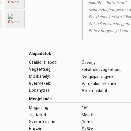
inkább hátraszorít
színházba,hangversenyre
Fényképet kérésre küldö
Sok célom van még,amit 
Ehhez nagyon jó lenne, 
Alapadatok
Családi állapot:
Özvegy
Végzettség:
Felsőfokú végzettség
Munkahely:
Nyugdíjas vagyok
Gyermekek:
Van, külön él/élnek
Dohányzás:
Alkalmanként
Megjelenés
Magasság:
160
Testalkat:
Molett
Szemek színe:
Barna
Hajszín:
Szőke