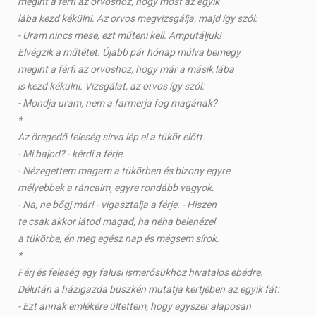
megint a férfi az orvoshoz, hogy most az egyik
lába kezd kékülni. Az orvos megvizsgálja, majd így szól:
- Uram nincs mese, ezt műteni kell. Amputáljuk!
Elvégzik a műtétet. Újabb pár hónap múlva bemegy
megint a férfi az orvoshoz, hogy már a másik lába
is kezd kékülni. Vizsgálat, az orvos így szól:
- Mondja uram, nem a farmerja fog magának?
*
Az öregedő feleség sírva lép el a tükör előtt.
- Mi bajod? - kérdi a férje.
- Nézegettem magam a tükörben és bizony egyre
mélyebbek a ráncaim, egyre rondább vagyok.
- Na, ne bőgj már! - vigasztalja a férje. - Hiszen
te csak akkor látod magad, ha néha belenézel
a tükörbe, én meg egész nap és mégsem sírok.
*
Férj és feleség egy falusi ismerősükhöz hivatalos ebédre.
Délután a házigazda büszkén mutatja kertjében az egyik fát:
- Ezt annak emlékére ültettem, hogy egyszer alaposan