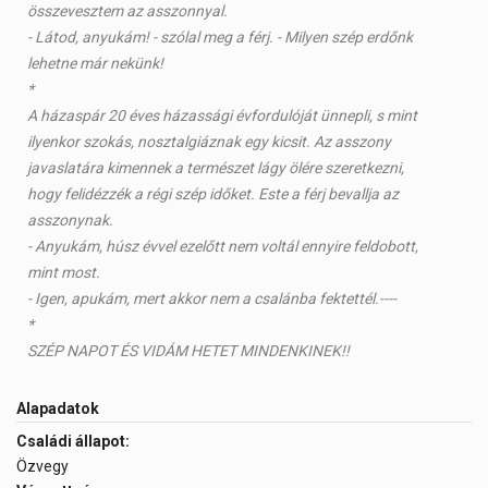
összevesztem az asszonnyal.
- Látod, anyukám! - szólal meg a férj. - Milyen szép erdőnk
lehetne már nekünk!
*
A házaspár 20 éves házassági évfordulóját ünnepli, s mint
ilyenkor szokás, nosztalgiáznak egy kicsit. Az asszony
javaslatára kimennek a természet lágy ölére szeretkezni,
hogy felidézzék a régi szép időket. Este a férj bevallja az
asszonynak.
- Anyukám, húsz évvel ezelőtt nem voltál ennyire feldobott,
mint most.
- Igen, apukám, mert akkor nem a csalánba fektettél.----
*
SZÉP NAPOT ÉS VIDÁM HETET MINDENKINEK!!
Alapadatok
Családi állapot:
Özvegy