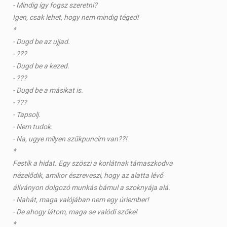
- Mindig így fogsz szeretni?
Igen, csak lehet, hogy nem mindig téged!
*
- Dugd be az ujjad.
- ???
- Dugd be a kezed.
- ???
- Dugd be a másikat is.
- ???
- Tapsolj.
- Nem tudok.
- Na, ugye milyen szűkpuncim van??!
*
Festik a hidat. Egy szöszi a korlátnak támaszkodva
nézelődik, amikor észreveszi, hogy az alatta lévő
állványon dolgozó munkás bámul a szoknyája alá.
- Nahát, maga valójában nem egy úriember!
- De ahogy látom, maga se valódi szőke!
*