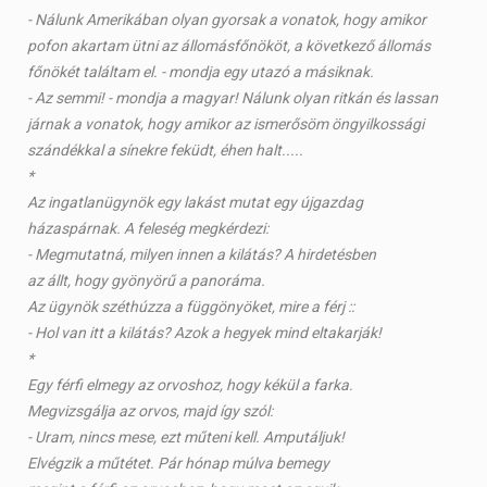
- Nálunk Amerikában olyan gyorsak a vonatok, hogy amikor
pofon akartam ütni az állomásfőnököt, a következő állomás
főnökét találtam el. - mondja egy utazó a másiknak.
- Az semmi! - mondja a magyar! Nálunk olyan ritkán és lassan
járnak a vonatok, hogy amikor az ismerősöm öngyilkossági
szándékkal a sínekre feküdt, éhen halt.....
*
Az ingatlanügynök egy lakást mutat egy újgazdag
házaspárnak. A feleség megkérdezi:
- Megmutatná, milyen innen a kilátás? A hirdetésben
az állt, hogy gyönyörű a panoráma.
Az ügynök széthúzza a függönyöket, mire a férj ::
- Hol van itt a kilátás? Azok a hegyek mind eltakarják!
*
Egy férfi elmegy az orvoshoz, hogy kékül a farka.
Megvizsgálja az orvos, majd így szól:
- Uram, nincs mese, ezt műteni kell. Amputáljuk!
Elvégzik a műtétet. Pár hónap múlva bemegy