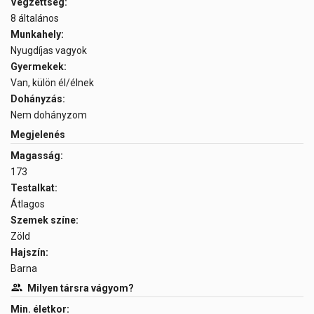
Végzettség:
8 általános
Munkahely:
Nyugdíjas vagyok
Gyermekek:
Van, külön él/élnek
Dohányzás:
Nem dohányzom
Megjelenés
Magasság:
173
Testalkat:
Átlagos
Szemek színe:
Zöld
Hajszín:
Barna
Milyen társra vágyom?
Min. életkor: