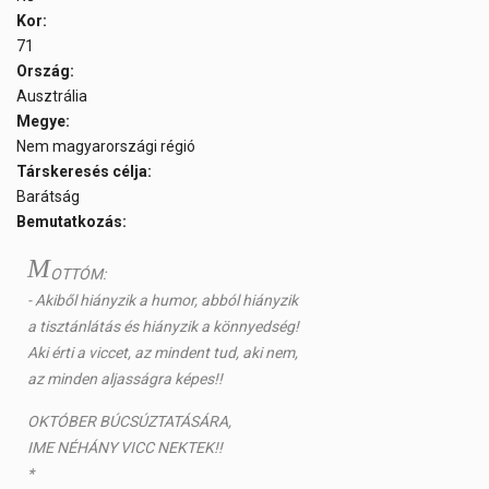
Kor:
71
Ország:
Ausztrália
Megye:
Nem magyarországi régió
Társkeresés célja:
Barátság
Bemutatkozás:
M
OTTÓM:
- Akiből hiányzik a humor, abból hiányzik
a tisztánlátás és hiányzik a könnyedség!
Aki érti a viccet, az mindent tud, aki nem,
az minden aljasságra képes!!
OKTÓBER BÚCSÚZTATÁSÁRA,
IME NÉHÁNY VICC NEKTEK!!
*