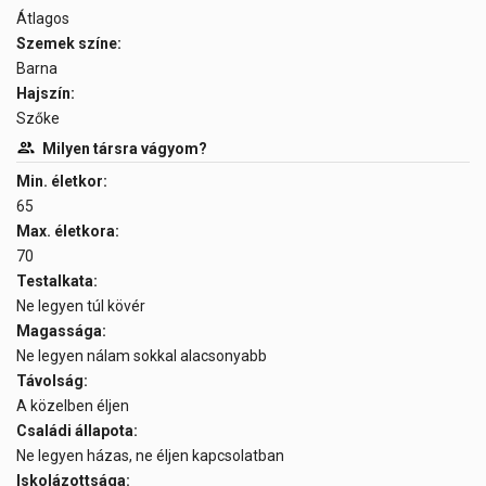
Átlagos
Szemek színe:
Barna
Hajszín:
Szőke
Milyen társra vágyom?
Min. életkor:
65
Max. életkora:
70
Testalkata:
Ne legyen túl kövér
Magassága:
Ne legyen nálam sokkal alacsonyabb
Távolság:
A közelben éljen
Családi állapota:
Ne legyen házas, ne éljen kapcsolatban
Iskolázottsága: