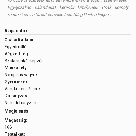
fürdőbe is szeretek járni egyenlőre ennyi a többit személyesen.
Egyéjszakás kalandokat keresők kíméljenek. Csak komoly
rendes kedves társat keresek. Lehetőleg Pesten lakjon .
Alapadatok
Családi állapot:
Egyedülálló
Végzettség:
Szakmunkásképző
Munkahely:
Nyugdíjas vagyok
Gyermekek:
Van, külön él/élnek
Dohányzás:
Nem dohányzom
Megjelenés
Magasság:
166
Testalkat: