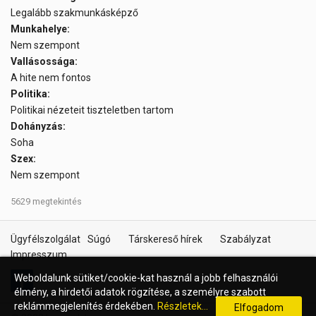
Legalább szakmunkásképző
Munkahelye:
Nem szempont
Vallásossága:
A hite nem fontos
Politika:
Politikai nézeteit tiszteletben tartom
Dohányzás:
Soha
Szex:
Nem szempont
5629 megtekintés
Ügyfélszolgálat
Súgó
Társkereső hírek
Szabályzat
Impresszum
Weboldalunk sütiket/cookie-kat használ a jobb felhasználói
élmény, a hirdetői adatok rögzítése, a személyre szabott
reklámmegjelenítés érdekében.
Részletek...
Elfogadom