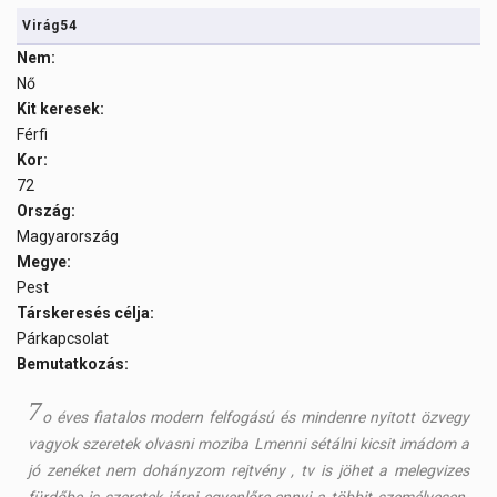
Virág54
Nem:
Nő
Kit keresek:
Férfi
Kor:
72
Ország:
Magyarország
Megye:
Pest
Társkeresés célja:
Párkapcsolat
Bemutatkozás:
7
o éves fiatalos modern felfogású és mindenre nyitott özvegy
vagyok szeretek olvasni moziba Lmenni sétálni kicsit imádom a
jó zenéket nem dohányzom rejtvény , tv is jöhet a melegvizes