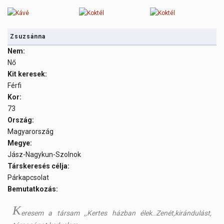
Zsuzsánna
Nem:
Nő
Kit keresek:
Férfi
Kor:
73
Ország:
Magyarország
Megye:
Jász-Nagykun-Szolnok
Társkeresés célja:
Párkapcsolat
Bemutatkozás:
K
eresem a társam ,,Kertes házban élek..Zenét,kirándulást,