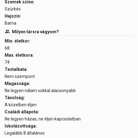
Szemek színe:
Szürkés
Hajszín:
Barna
Milyen társra vágyom?
Min. életkor:
68
Max. életkora:
74
Testalkata:
Nem szempont
Magassága:
Ne legyen nálam sokkal alacsonyabb
Távolság:
A közelben éljen
Családi állapota:
Ne legyen házas, ne éljen kapcsolatban
Iskolázottsága:
Legalább 8 általános