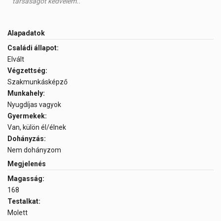
társaságot kedvelem..
Alapadatok
Családi állapot:
Elvált
Végzettség:
Szakmunkásképző
Munkahely:
Nyugdíjas vagyok
Gyermekek:
Van, külön él/élnek
Dohányzás:
Nem dohányzom
Megjelenés
Magasság:
168
Testalkat:
Molett