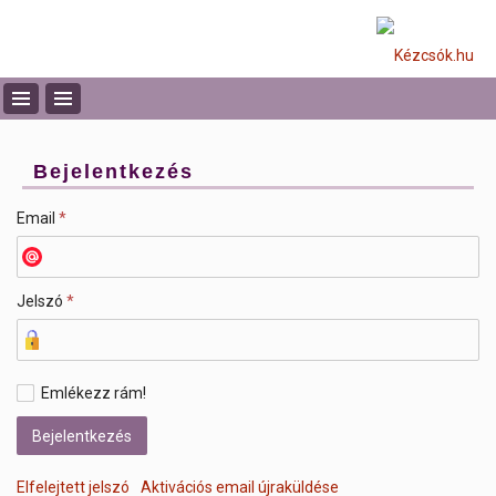
Bejelentkezés
Email
*
Jelszó
*
Emlékezz rám!
Elfelejtett jelszó
Aktivációs email újraküldése