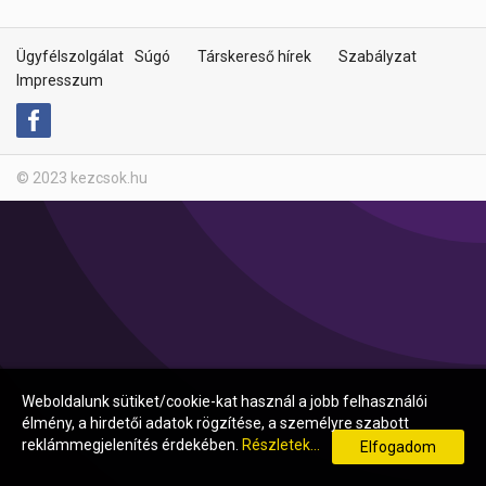
Ügyfélszolgálat
Súgó
Társkereső hírek
Szabályzat
Impresszum
© 2023 kezcsok.hu
Weboldalunk sütiket/cookie-kat használ a jobb felhasználói
élmény, a hirdetői adatok rögzítése, a személyre szabott
reklámmegjelenítés érdekében.
Részletek...
Elfogadom