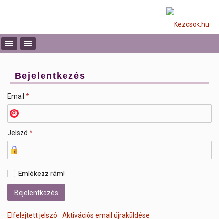
Bejelentkezés
Email
*
Jelszó
*
Emlékezz rám!
Elfelejtett jelszó
Aktivációs email újraküldése