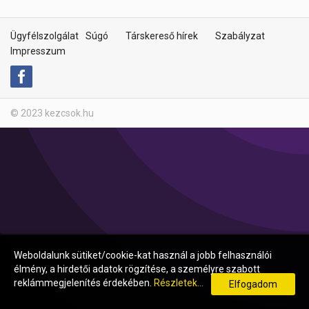
Ügyfélszolgálat
Súgó
Társkereső hírek
Szabályzat
Impresszum
© 2023 kezcsok.hu
Weboldalunk sütiket/cookie-kat használ a jobb felhasználói
élmény, a hirdetői adatok rögzítése, a személyre szabott
reklámmegjelenítés érdekében.
Részletek...
Elfogadom