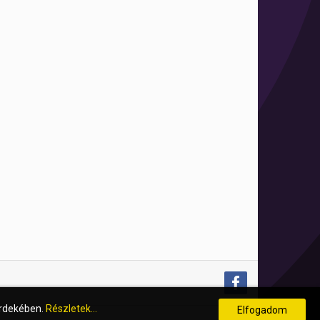
érdekében.
Részletek...
Elfogadom