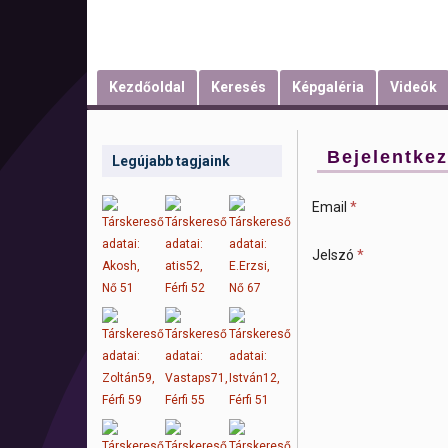
Kezdőoldal
Keresés
Képgaléria
Videók
Bejelentke
Legújabb tagjaink
Email
*
Jelszó
*