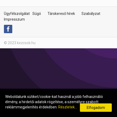
Ügyfélszolgálat
Súgó
Társkereső hírek
Szabályzat
Impresszum
© 2023 kezcsok.hu
Weboldalunk sütiket/cookie-kat használ a jobb felhasználói
élmény, a hirdetői adatok rögzítése, a személyre szabott
reklámmegjelenítés érdekében.
Részletek...
Elfogadom