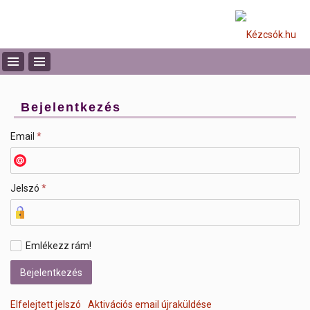
Bejelentkezés
Email
*
Jelszó
*
Emlékezz rám!
Elfelejtett jelszó
Aktivációs email újraküldése