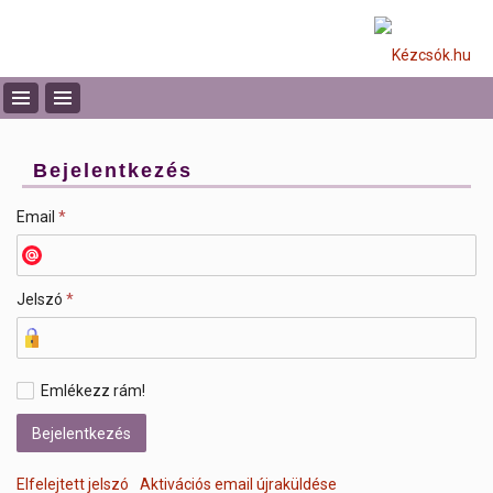
Bejelentkezés
Email
*
Jelszó
*
Emlékezz rám!
Elfelejtett jelszó
Aktivációs email újraküldése