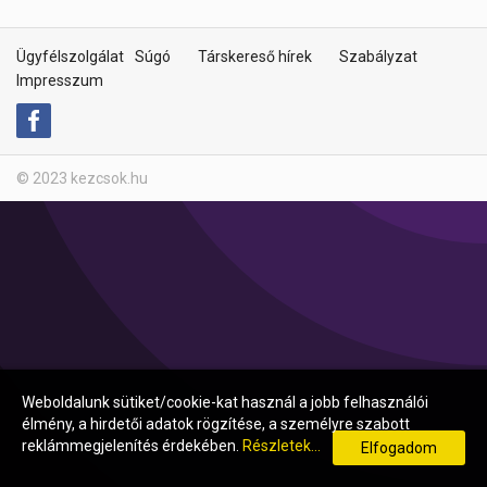
Ügyfélszolgálat
Súgó
Társkereső hírek
Szabályzat
Impresszum
© 2023 kezcsok.hu
Weboldalunk sütiket/cookie-kat használ a jobb felhasználói
élmény, a hirdetői adatok rögzítése, a személyre szabott
reklámmegjelenítés érdekében.
Részletek...
Elfogadom