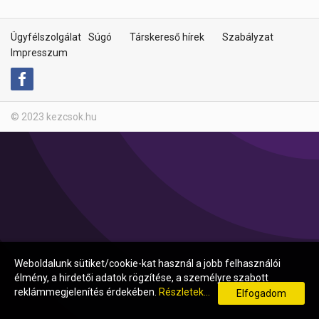
Ügyfélszolgálat
Súgó
Társkereső hírek
Szabályzat
Impresszum
© 2023 kezcsok.hu
Weboldalunk sütiket/cookie-kat használ a jobb felhasználói
élmény, a hirdetői adatok rögzítése, a személyre szabott
reklámmegjelenítés érdekében.
Részletek...
Elfogadom