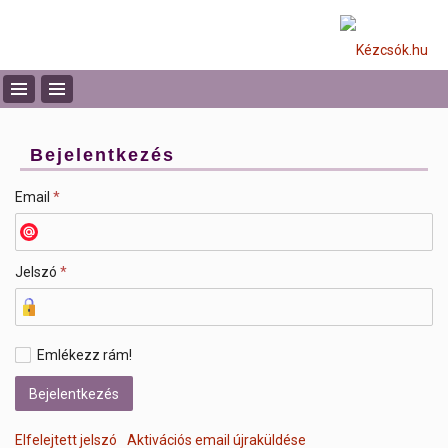
Bejelentkezés
Email
*
Jelszó
*
Emlékezz rám!
Elfelejtett jelszó
Aktivációs email újraküldése