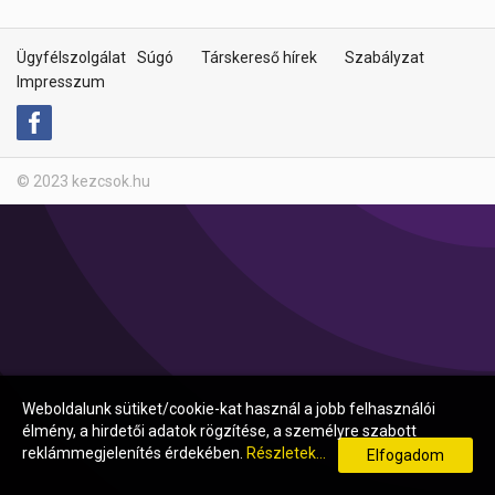
Ügyfélszolgálat
Súgó
Társkereső hírek
Szabályzat
Impresszum
© 2023 kezcsok.hu
Weboldalunk sütiket/cookie-kat használ a jobb felhasználói
élmény, a hirdetői adatok rögzítése, a személyre szabott
reklámmegjelenítés érdekében.
Részletek...
Elfogadom