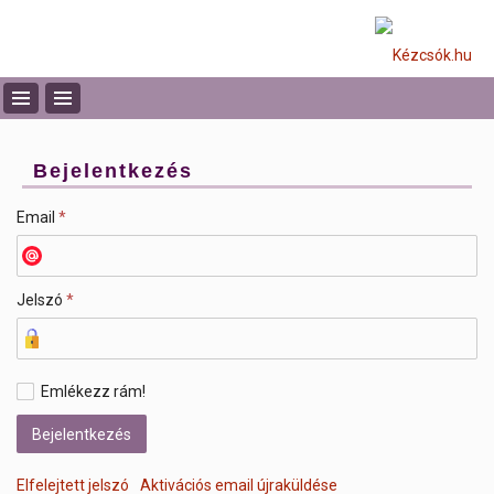
Bejelentkezés
Email
*
Jelszó
*
Emlékezz rám!
Elfelejtett jelszó
Aktivációs email újraküldése