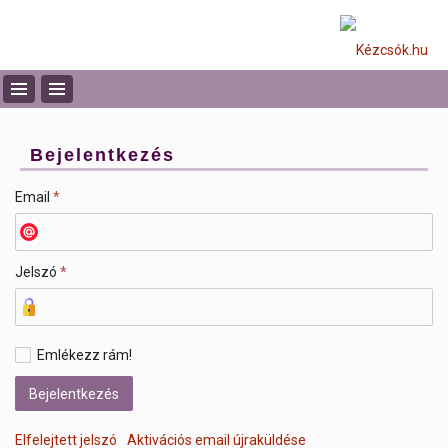
Bejelentkezés
Email
*
Jelszó
*
Emlékezz rám!
Elfelejtett jelszó
Aktivációs email újraküldése