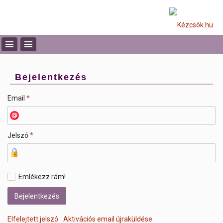
Bejelentkezés
Email
*
Jelszó
*
Emlékezz rám!
Elfelejtett jelszó
Aktivációs email újraküldése