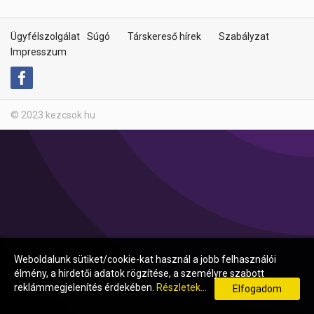
Ügyfélszolgálat
Súgó
Társkereső hírek
Szabályzat
Impresszum
© 2023 kezcsok.hu
Weboldalunk sütiket/cookie-kat használ a jobb felhasználói
élmény, a hirdetői adatok rögzítése, a személyre szabott
reklámmegjelenítés érdekében.
Részletek...
Elfogadom