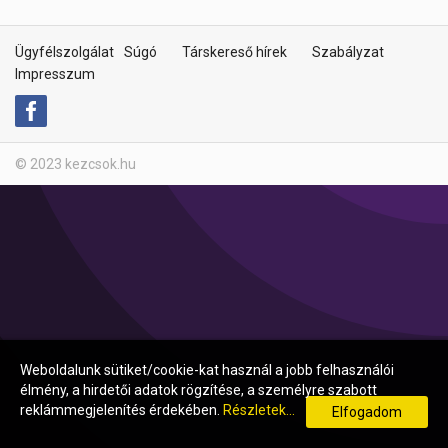
Ügyfélszolgálat
Súgó
Társkereső hírek
Szabályzat
Impresszum
© 2023 kezcsok.hu
Weboldalunk sütiket/cookie-kat használ a jobb felhasználói
élmény, a hirdetői adatok rögzítése, a személyre szabott
reklámmegjelenítés érdekében.
Részletek...
Elfogadom