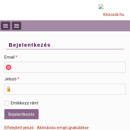
Bejelentkezés
Email
*
Jelszó
*
Emlékezz rám!
Elfelejtett jelszó
Aktivációs email újraküldése