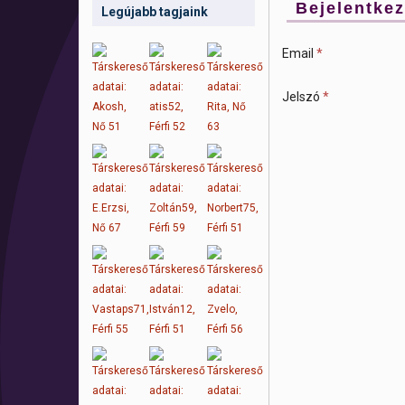
Bejelentke
Legújabb tagjaink
Email
*
Jelszó
*