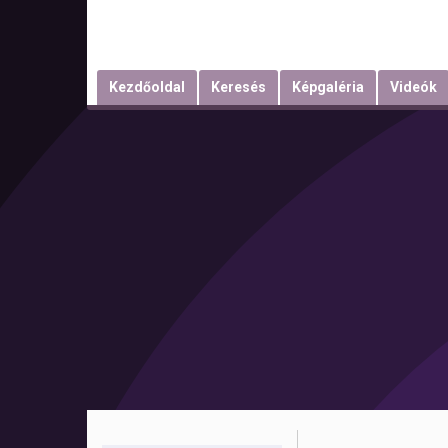
Kezdőoldal
Keresés
Képgaléria
Videók