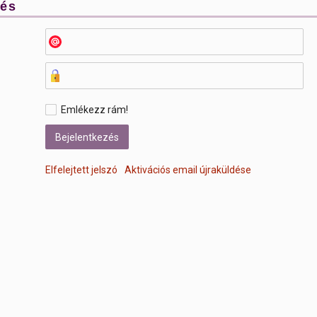
zés
Emlékezz rám!
Elfelejtett jelszó
Aktivációs email újraküldése