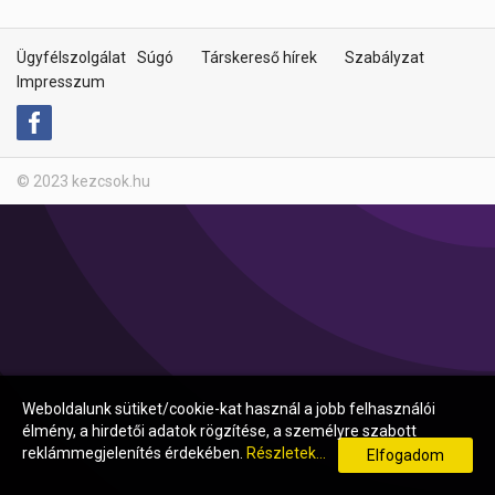
Ügyfélszolgálat
Súgó
Társkereső hírek
Szabályzat
Impresszum
© 2023 kezcsok.hu
Weboldalunk sütiket/cookie-kat használ a jobb felhasználói
élmény, a hirdetői adatok rögzítése, a személyre szabott
reklámmegjelenítés érdekében.
Részletek...
Elfogadom