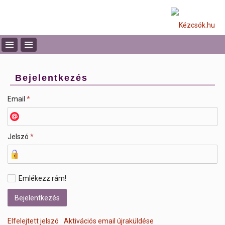
Bejelentkezés
Email
*
Jelszó
*
Emlékezz rám!
Elfelejtett jelszó
Aktivációs email újraküldése