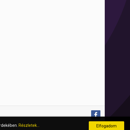
érdekében.
Részletek...
Elfogadom