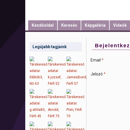
Kezdőoldal
Keresés
Képgaléria
Videók
Bejelentke
Legújabb tagjaink
Email
*
Jelszó
*