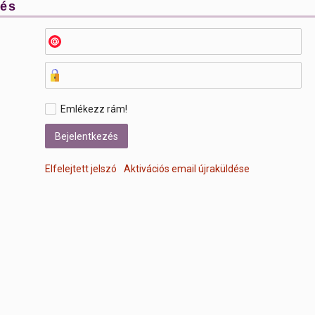
zés
Emlékezz rám!
Elfelejtett jelszó
Aktivációs email újraküldése