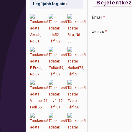
Bejelentke
Legújabb tagjaink
Email
*
Jelszó
*