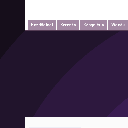
Kezdőoldal
Keresés
Képgaléria
Videók