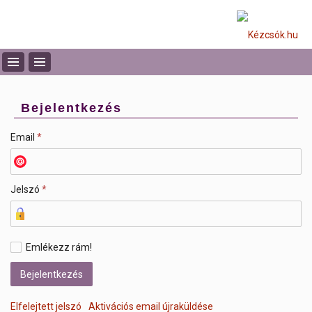
Bejelentkezés
Email
*
Jelszó
*
Emlékezz rám!
Elfelejtett jelszó
Aktivációs email újraküldése