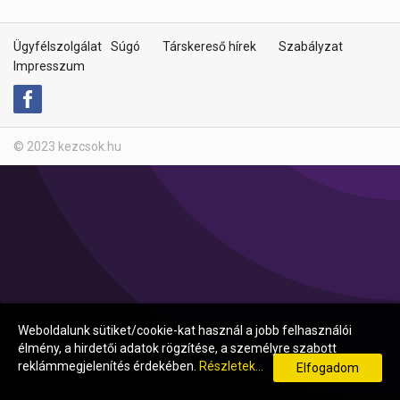
Ügyfélszolgálat
Súgó
Társkereső hírek
Szabályzat
Impresszum
© 2023 kezcsok.hu
Weboldalunk sütiket/cookie-kat használ a jobb felhasználói
élmény, a hirdetői adatok rögzítése, a személyre szabott
reklámmegjelenítés érdekében.
Részletek...
Elfogadom