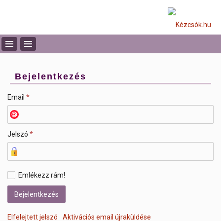
Bejelentkezés
Email
*
Jelszó
*
Emlékezz rám!
Elfelejtett jelszó
Aktivációs email újraküldése