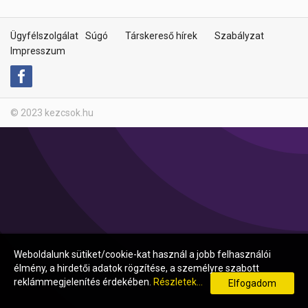
Ügyfélszolgálat
Súgó
Társkereső hírek
Szabályzat
Impresszum
© 2023 kezcsok.hu
Weboldalunk sütiket/cookie-kat használ a jobb felhasználói
élmény, a hirdetői adatok rögzítése, a személyre szabott
reklámmegjelenítés érdekében.
Részletek...
Elfogadom