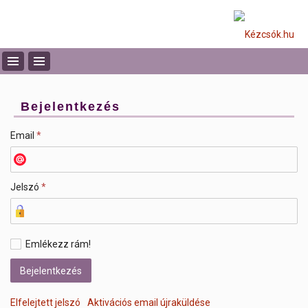
Bejelentkezés
Email
*
Jelszó
*
Emlékezz rám!
Elfelejtett jelszó
Aktivációs email újraküldése