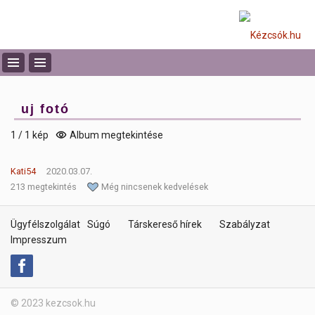
uj fotó
1 / 1 kép
Album megtekintése
Kati54
2020.03.07.
213 megtekintés
Még nincsenek kedvelések
Ügyfélszolgálat
Súgó
Társkereső hírek
Szabályzat
Impresszum
© 2023 kezcsok.hu