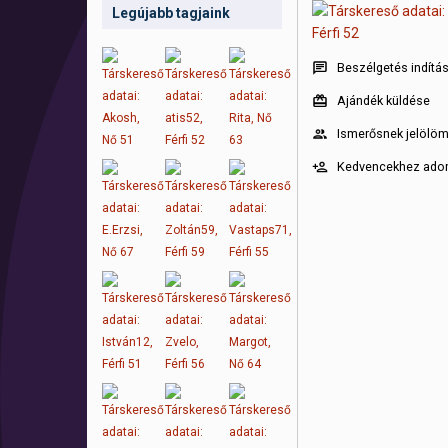
Legújabb tagjaink
Beszélgetés indítá
Ajándék küldése
Ismerősnek jelölö
Kedvencekhez ad