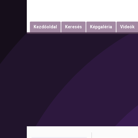
Kezdőoldal
Keresés
Képgaléria
Videók