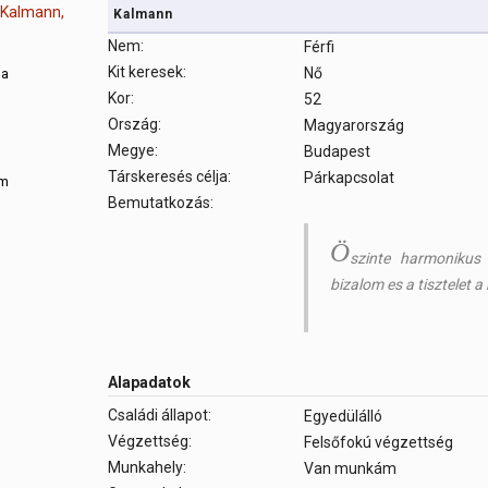
Kalmann
Nem:
Férfi
Kit keresek:
Nő
sa
Kor:
52
Ország:
Magyarország
m
Megye:
Budapest
Társkeresés célja:
Párkapcsolat
om
Bemutatkozás:
Ö
szinte harmonikus 
bizalom es a tisztelet a
Alapadatok
Családi állapot:
Egyedülálló
Végzettség:
Felsőfokú végzettség
Munkahely:
Van munkám