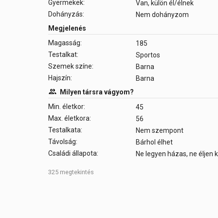
Gyermekek:
Van, külön él/élnek
Dohányzás:
Nem dohányzom
Megjelenés
Magasság:
185
Testalkat:
Sportos
Szemek színe:
Barna
Hajszín:
Barna
Milyen társra vágyom?
Min. életkor:
45
Max. életkora:
56
Testalkata:
Nem szempont
Távolság:
Bárhol élhet
Családi állapota:
Ne legyen házas, ne éljen
325 megtekintés