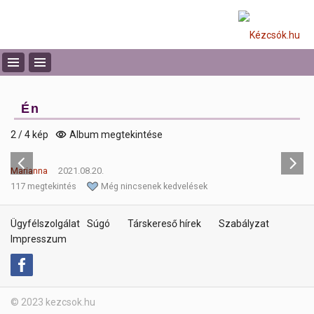
Én
2 / 4 kép
Album megtekintése
Marianna
2021.08.20.
117 megtekintés
Még nincsenek kedvelések
Ügyfélszolgálat
Súgó
Társkereső hírek
Szabályzat
Impresszum
© 2023 kezcsok.hu