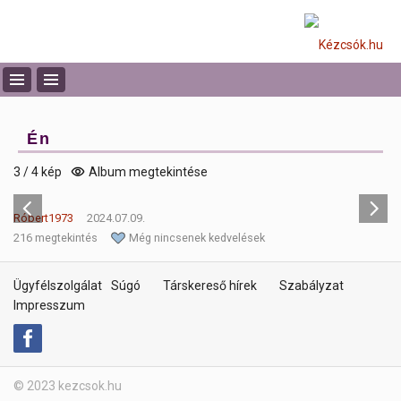
Én
3 / 4 kép
Album megtekintése
Róbert1973
2024.07.09.
216 megtekintés
Még nincsenek kedvelések
Ügyfélszolgálat
Súgó
Társkereső hírek
Szabályzat
Impresszum
© 2023 kezcsok.hu