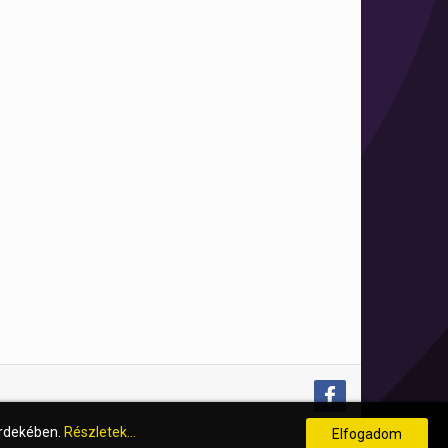
érdekében.
Részletek...
Elfogadom