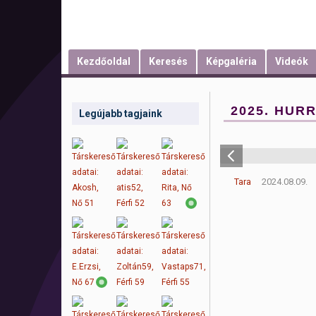
Kezdőoldal
Keresés
Képgaléria
Videók
2025. HURR
Legújabb tagjaink
Tara
2024.08.09.