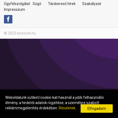
Ügyfélszolgálat
Súgó
Társkereső hírek
Szabályzat
Impresszum
© 2023 kezcsok.hu
Weboldalunk sütiket/cookie-kat használ a jobb felhasználói
élmény, a hirdetői adatok rögzítése, a személyre szabott
reklámmegjelenítés érdekében.
Részletek...
Elfogadom