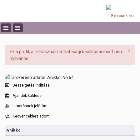
x
Ez a profil, a felhasználó láthatósági beállításai miatt nem
nyilvános.
Beszélgetés indítása
Ajándék küldése
Ismerősnek jelölöm
Kedvencekhez adom
Anikko