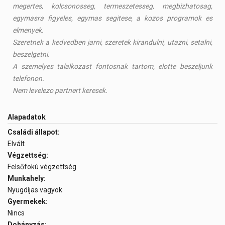
megertes, kolcsonosseg, termeszetesseg, megbizhatosag,
egymasra figyeles, egymas segitese, a kozos programok es
elmenyek.
Szeretnek a kedvedben jarni, szeretek kirandulni, utazni, setalni,
beszelgetni.
A szemelyes talalkozast fontosnak tartom, elotte beszeljunk
telefonon.
Nem levelezo partnert keresek.
Alapadatok
Családi állapot:
Elvált
Végzettség:
Felsőfokú végzettség
Munkahely:
Nyugdíjas vagyok
Gyermekek:
Nincs
Dohányzás: