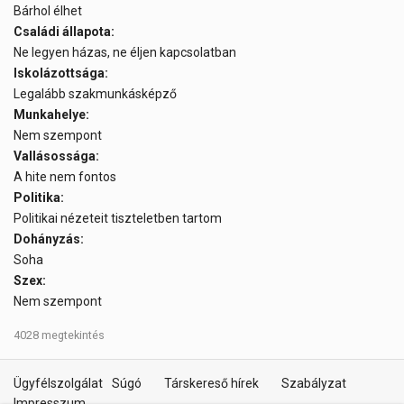
Bárhol élhet
Családi állapota:
Ne legyen házas, ne éljen kapcsolatban
Iskolázottsága:
Legalább szakmunkásképző
Munkahelye:
Nem szempont
Vallásossága:
A hite nem fontos
Politika:
Politikai nézeteit tiszteletben tartom
Dohányzás:
Soha
Szex:
Nem szempont
4028 megtekintés
Ügyfélszolgálat
Súgó
Társkereső hírek
Szabályzat
Impresszum