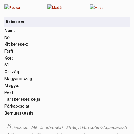
Babszem
Nem:
Nő
Kit keresek:
Férfi
Kor:
61
Ország:
Magyarország
Megye:
Pest
Társkeresés célja:
Párkapcsolat
Bemutatkozás:
S
ziasztok! Mit is írhatnék? Elvált,vidám,optimista,budapesti