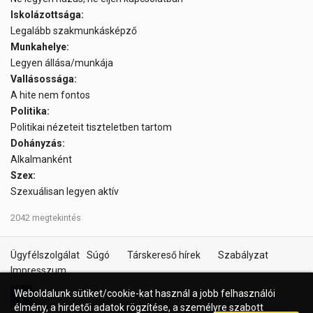
Iskolázottsága:
Legalább szakmunkásképző
Munkahelye:
Legyen állása/munkája
Vallásossága:
A hite nem fontos
Politika:
Politikai nézeteit tiszteletben tartom
Dohányzás:
Alkalmanként
Szex:
Szexuálisan legyen aktív
2042 megtekintés
Ügyfélszolgálat
Súgó
Társkereső hírek
Szabályzat
Impresszum
Weboldalunk sütiket/cookie-kat használ a jobb felhasználói
élmény, a hirdetői adatok rögzítése, a személyre szabott