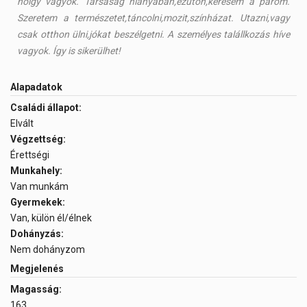
hölgy vagyok. Társaság hiányában,ezúton,keresem a párom.
Szeretem a természetet,táncolni,mozit,színházat. Utazni,vagy
csak otthon ülni,jókat beszélgetni. A személyes talállkozás híve
vagyok. Így is sikerülhet!
Alapadatok
Családi állapot:
Elvált
Végzettség:
Érettségi
Munkahely:
Van munkám
Gyermekek:
Van, külön él/élnek
Dohányzás:
Nem dohányzom
Megjelenés
Magasság:
163