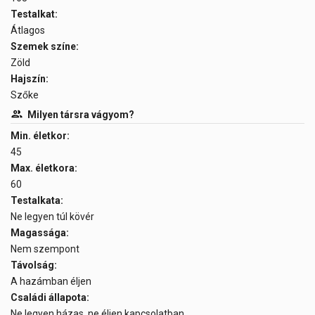
Testalkat:
Átlagos
Szemek színe:
Zöld
Hajszín:
Szőke
Milyen társra vágyom?
Min. életkor:
45
Max. életkora:
60
Testalkata:
Ne legyen túl kövér
Magassága:
Nem szempont
Távolság:
A hazámban éljen
Családi állapota:
Ne legyen házas, ne éljen kapcsolatban