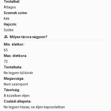
Testalkat:
Átlagos
Szemek színe:
Kék
Hajszín:
Szőke
Milyen társra vágyom?
Min. életkor:
65
Max. életkora:
72
Testalkata:
Ne legyen túl kövér
Magassága:
Nem szempont
Távolság:
A közelben éljen
Családi állapota:
Ne legyen házas, ne éljen kapcsolatban