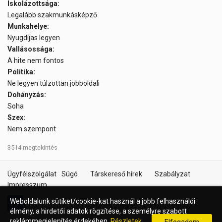
Iskolázottsága:
Legalább szakmunkásképző
Munkahelye:
Nyugdíjas legyen
Vallásossága:
A hite nem fontos
Politika:
Ne legyen túlzottan jobboldali
Dohányzás:
Soha
Szex:
Nem szempont
3514 megtekintés
Ügyfélszolgálat
Súgó
Társkereső hírek
Szabályzat
Impresszum
Weboldalunk sütiket/cookie-kat használ a jobb felhasználói
élmény, a hirdetői adatok rögzítése, a személyre szabott
reklámmegjelenítés érdekében.
Részletek...