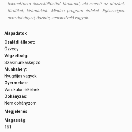
felemet/nem összeköltözős/ társamat, aki szereti az utazást,
fürdőket, kirándulást. Minden program érdekel. Egészséges,
nem dohányzó, őszinte, zenekedvelő vagyok.
Alapadatok
Családi állapot:
Özvegy
Végzettség:
Szakmunkásképző
Munkahely:
Nyugdíjas vagyok
Gyermekek:
Van, külön él/élnek
Dohányzás:
Nem dohányzom
Megjelenés
Magasság:
161