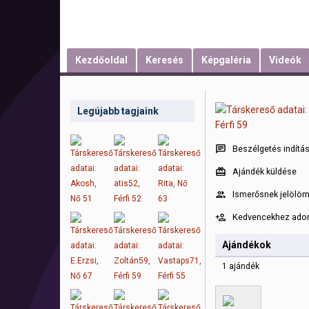
Kezdőoldal
Keresés
Képgaléria
Videók
Legújabb tagjaink
Beszélgetés indítá
Ajándék küldése
Ismerősnek jelölö
Kedvencekhez ad
Ajándékok
1 ajándék