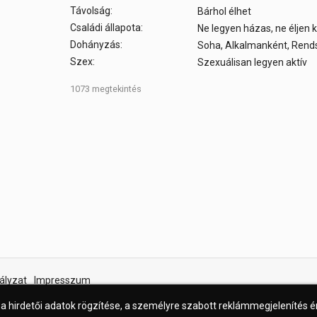
Távolság:
Bárhol élhet
Családi állapota:
Ne legyen házas, ne éljen
Dohányzás:
Soha, Alkalmanként, Ren
Szex:
Szexuálisan legyen aktív
1073 megtekintés
ályzat
Impresszum
 a hirdetői adatok rögzítése, a személyre szabott reklámmegjelenítés 