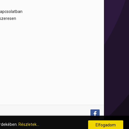
 kapcsolatban
dszeresen
érdekében.
Részletek...
Elfogadom