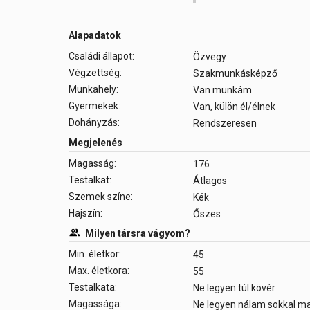
Alapadatok
Családi állapot:
Özvegy
Végzettség:
Szakmunkásképző
Munkahely:
Van munkám
Gyermekek:
Van, külön él/élnek
Dohányzás:
Rendszeresen
Megjelenés
Magasság:
176
Testalkat:
Átlagos
Szemek színe:
Kék
Hajszín:
Őszes
Milyen társra vágyom?
Min. életkor:
45
Max. életkora:
55
Testalkata:
Ne legyen túl kövér
Magassága:
Ne legyen nálam sokkal 