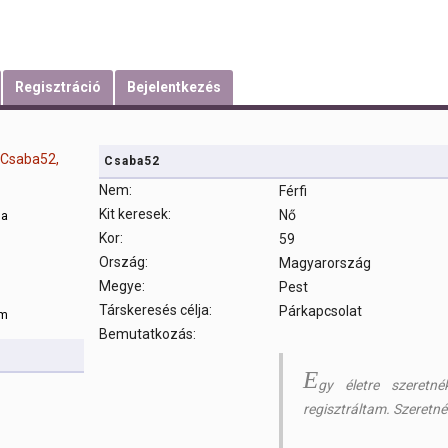
Regisztráció
Bejelentkezés
Csaba52
Nem:
Férfi
Kit keresek:
Nő
sa
Kor:
59
Ország:
Magyarország
m
Megye:
Pest
Társkeresés célja:
Párkapcsolat
om
Bemutatkozás:
E
gy életre szeretné
regisztráltam. Szeretnék