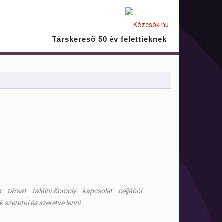
Társkereső 50 év felettieknek
k társat találni.Komoly kapcsolat céljábòl
 szeretni és szeretve lenni.