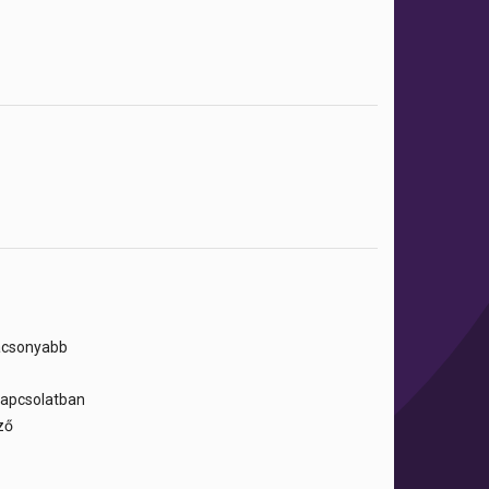
lacsonyabb
 kapcsolatban
ző