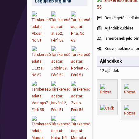
Legújabb tagjaink
Beszélgetés indítá
Ajándék küldése
Ismerősnek jelölö
Kedvencekhez ad
Ajándékok
12 ajándék