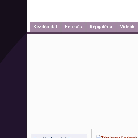
Kezdőoldal
Keresés
Képgaléria
Videók