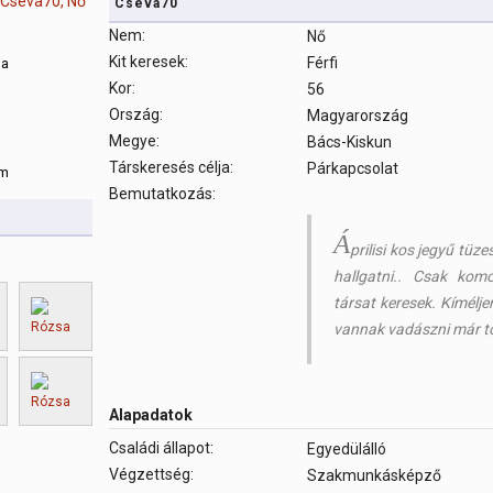
Cseva70
Nem:
Nő
Kit keresek:
Férfi
sa
Kor:
56
Ország:
Magyarország
m
Megye:
Bács-Kiskun
Társkeresés célja:
Párkapcsolat
om
Bemutatkozás:
Á
prilisi kos jegyű tü
hallgatni.. Csak kom
társat keresek. Kímélje
vannak vadászni már tö
Alapadatok
Családi állapot:
Egyedülálló
Végzettség:
Szakmunkásképző