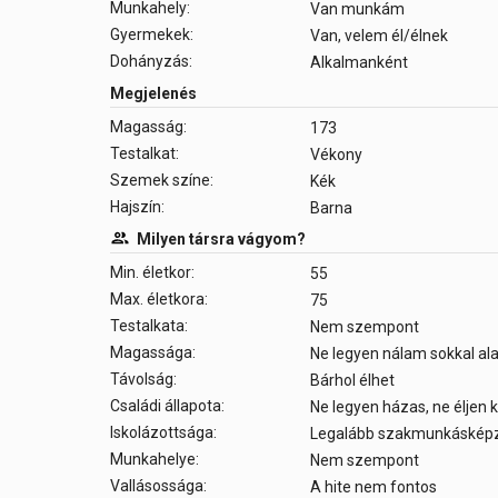
Munkahely:
Van munkám
Gyermekek:
Van, velem él/élnek
Dohányzás:
Alkalmanként
Megjelenés
Magasság:
173
Testalkat:
Vékony
Szemek színe:
Kék
Hajszín:
Barna
Milyen társra vágyom?
Min. életkor:
55
Max. életkora:
75
Testalkata:
Nem szempont
Magassága:
Ne legyen nálam sokkal a
Távolság:
Bárhol élhet
Családi állapota:
Ne legyen házas, ne éljen
Iskolázottsága:
Legalább szakmunkáskép
Munkahelye:
Nem szempont
Vallásossága:
A hite nem fontos