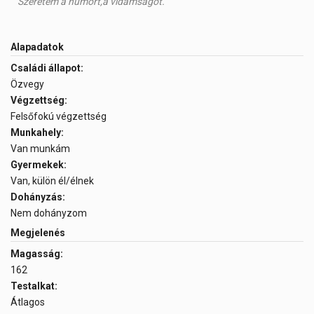
Szeretem a humort,a vidámságot.
Alapadatok
Családi állapot:
Özvegy
Végzettség:
Felsőfokú végzettség
Munkahely:
Van munkám
Gyermekek:
Van, külön él/élnek
Dohányzás:
Nem dohányzom
Megjelenés
Magasság:
162
Testalkat:
Átlagos