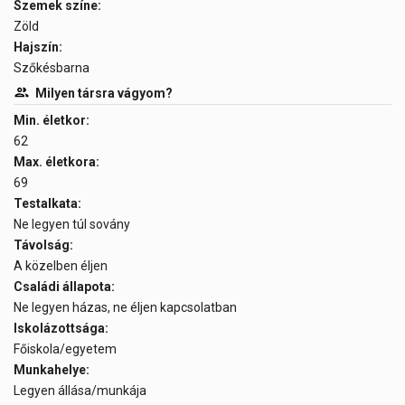
Szemek színe:
Zöld
Hajszín:
Szőkésbarna
Milyen társra vágyom?
Min. életkor:
62
Max. életkora:
69
Testalkata:
Ne legyen túl sovány
Távolság:
A közelben éljen
Családi állapota:
Ne legyen házas, ne éljen kapcsolatban
Iskolázottsága:
Főiskola/egyetem
Munkahelye:
Legyen állása/munkája