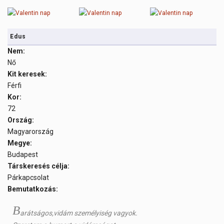
Edus
Nem:
Nő
Kit keresek:
Férfi
Kor:
72
Ország:
Magyarország
Megye:
Budapest
Társkeresés célja:
Párkapcsolat
Bemutatkozás:
B
arátságos,vidám személyiség vagyok.