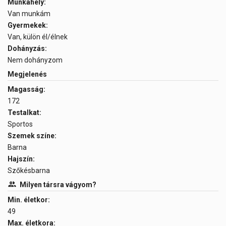
Munkahely:
Van munkám
Gyermekek:
Van, külön él/élnek
Dohányzás:
Nem dohányzom
Megjelenés
Magasság:
172
Testalkat:
Sportos
Szemek színe:
Barna
Hajszín:
Szőkésbarna
Milyen társra vágyom?
Min. életkor:
49
Max. életkora: