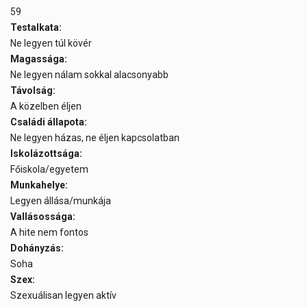
59
Testalkata:
Ne legyen túl kövér
Magassága:
Ne legyen nálam sokkal alacsonyabb
Távolság:
A közelben éljen
Családi állapota:
Ne legyen házas, ne éljen kapcsolatban
Iskolázottsága:
Főiskola/egyetem
Munkahelye:
Legyen állása/munkája
Vallásossága:
A hite nem fontos
Dohányzás:
Soha
Szex:
Szexuálisan legyen aktív