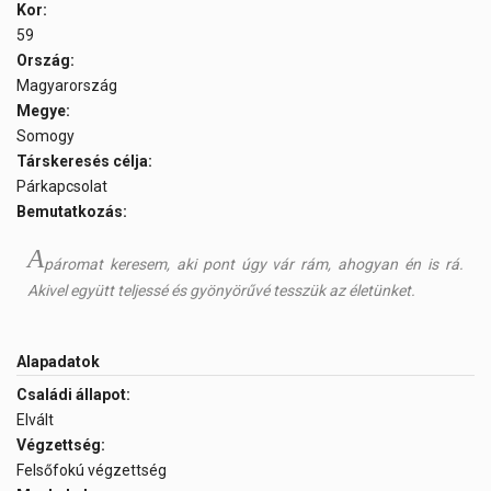
Kor:
59
Ország:
Magyarország
Megye:
Somogy
Társkeresés célja:
Párkapcsolat
Bemutatkozás:
A
páromat keresem, aki pont úgy vár rám, ahogyan én is rá.
Akivel együtt teljessé és gyönyörűvé tesszük az életünket.
Alapadatok
Családi állapot:
Elvált
Végzettség:
Felsőfokú végzettség