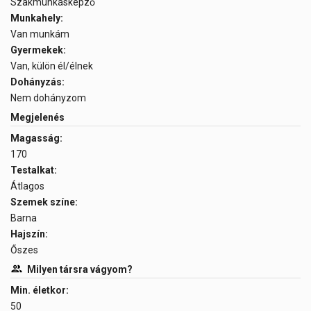
Szakmunkásképző
Munkahely:
Van munkám
Gyermekek:
Van, külön él/élnek
Dohányzás:
Nem dohányzom
Megjelenés
Magasság:
170
Testalkat:
Átlagos
Szemek színe:
Barna
Hajszín:
Őszes
Milyen társra vágyom?
Min. életkor:
50