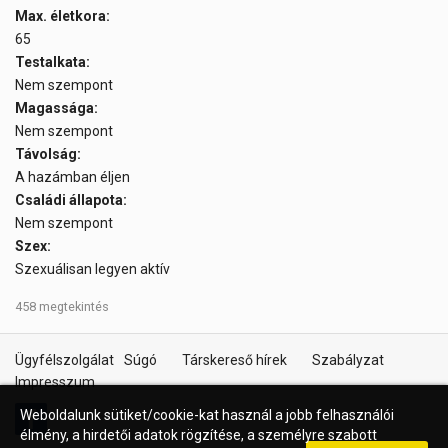
Max. életkora:
65
Testalkata:
Nem szempont
Magassága:
Nem szempont
Távolság:
A hazámban éljen
Családi állapota:
Nem szempont
Szex:
Szexuálisan legyen aktív
458 megtekintés
Ügyfélszolgálat
Súgó
Társkereső hírek
Szabályzat
Impresszum
Weboldalunk sütiket/cookie-kat használ a jobb felhasználói
élmény, a hirdetői adatok rögzítése, a személyre szabott