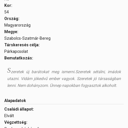
Kor:
54
Ország:
Magyarország
Megye:
Szabolcs-Szatmár-Bereg
Társkeresés célja:
Párkapcsolat
Bemutatkozás:
S
zeretek új barátokat meg ismerni.Szeretek sétálni, imádok
utazni. Vidám jókedvű ember vagyok. Szeretek jó társaságban
lenni. Nem dohányzom. Ünnep napokban fogyasztok alkoholt.
Alapadatok
Családi állapot:
Elvált
Végzettség: