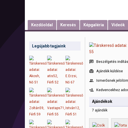
Kezdőoldal
Keresés
Képgaléria
Videók
Legújabb tagjaink
Beszélgetés indítá
Ajándék küldése
Ismerősnek jelölö
Kedvencekhez ad
Ajándékok
7 ajándék