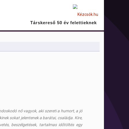
Társkereső 50 év felettieknek
ndoskodó nő vagyok, aki szereti a humort, a jó
kinek sokat jelentenek a barátai, családja. Kire,
tés, beszélgetések, tartalmas időtöltés egy