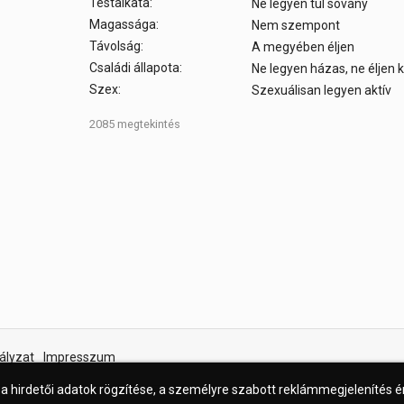
Testalkata:
Ne legyen túl sovány
Magassága:
Nem szempont
Távolság:
A megyében éljen
Családi állapota:
Ne legyen házas, ne éljen
Szex:
Szexuálisan legyen aktív
2085 megtekintés
ályzat
Impresszum
 a hirdetői adatok rögzítése, a személyre szabott reklámmegjelenítés 