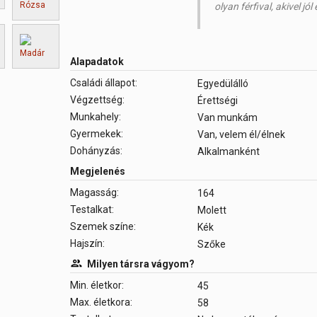
olyan férfival, akivel j
Alapadatok
Családi állapot:
Egyedülálló
Végzettség:
Érettségi
Munkahely:
Van munkám
Gyermekek:
Van, velem él/élnek
Dohányzás:
Alkalmanként
Megjelenés
Magasság:
164
Testalkat:
Molett
Szemek színe:
Kék
Hajszín:
Szőke
Milyen társra vágyom?
Min. életkor:
45
Max. életkora:
58