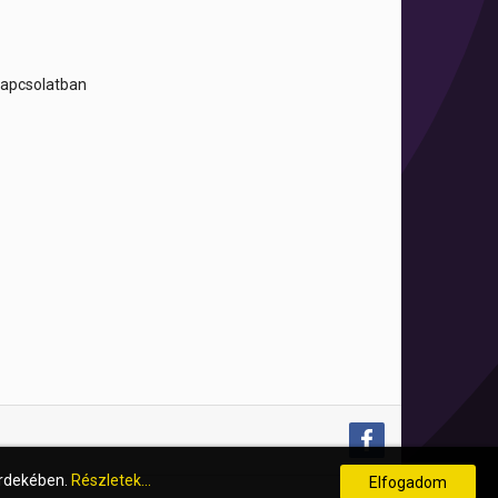
 kapcsolatban
érdekében.
Részletek...
Elfogadom