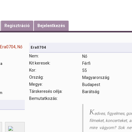
Regisztráció
Bejelentkezés
Era0704
Nem:
Nő
Kit keresek:
Férfi
sa
Kor:
55
Ország:
Magyarország
m
Megye:
Budapest
Társkeresés célja:
Barátság
om
Bemutatkozás:
K
edves, figyelmes, go
filmeket, koncerteket, a
mire vágyom? Sok neve