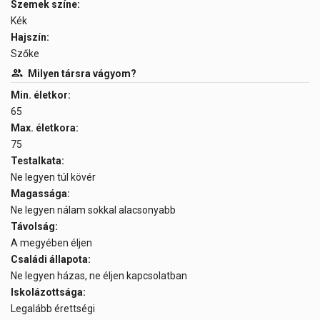
Szemek színe:
Kék
Hajszín:
Szőke
Milyen társra vágyom?
Min. életkor:
65
Max. életkora:
75
Testalkata:
Ne legyen túl kövér
Magassága:
Ne legyen nálam sokkal alacsonyabb
Távolság:
A megyében éljen
Családi állapota:
Ne legyen házas, ne éljen kapcsolatban
Iskolázottsága:
Legalább érettségi