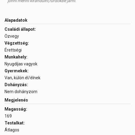
jönni menni kirándulni,fürdőkbe járni.
Alapadatok
Családi állapot:
Özvegy
Végzettség:
Érettségi
Munkahely:
Nyugdíjas vagyok
Gyermekek:
Van, külön él/élnek
Dohányzás:
Nem dohányzom
Megjelenés
Magasság:
169
Testalkat:
Átlagos