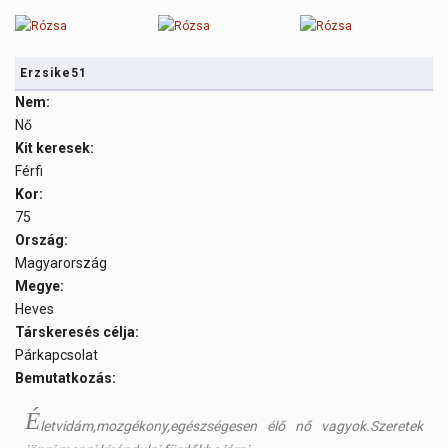
Erzsike51
Nem:
Nő
Kit keresek:
Férfi
Kor:
75
Ország:
Magyarország
Megye:
Heves
Társkeresés célja:
Párkapcsolat
Bemutatkozás:
É
letvidám,mozgékony,egészségesen élő nő vagyok.Szeretek