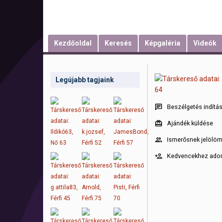
Kezdőoldal
Keresés
Képgaléria
Videók
Legújabb tagjaink
Beszélgetés indítá
Ajándék küldése
Ismerősnek jelölö
Kedvencekhez ad