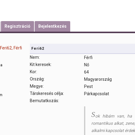
Regisztráció
Bejelentkezés
Feri62
Nem:
Férfi
Kit keresek:
Nő
sa
Kor:
64
Ország:
Magyarország
m
Megye:
Pest
Társkeresés célja:
Párkapcsolat
om
Bemutatkozás:
S
ok hibám van, ha b
romantikus alkat, zene
alkalmi kapcsolat érdek