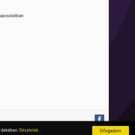
 kapcsolatban
érdekében.
Részletek...
Elfogadom