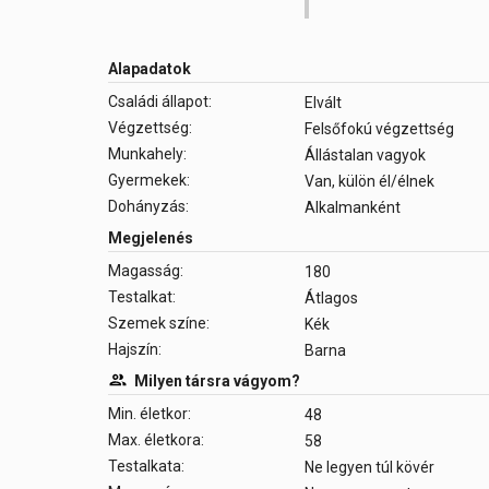
Alapadatok
Családi állapot:
Elvált
Végzettség:
Felsőfokú végzettség
Munkahely:
Állástalan vagyok
Gyermekek:
Van, külön él/élnek
Dohányzás:
Alkalmanként
Megjelenés
Magasság:
180
Testalkat:
Átlagos
Szemek színe:
Kék
Hajszín:
Barna
Milyen társra vágyom?
Min. életkor:
48
Max. életkora:
58
Testalkata:
Ne legyen túl kövér