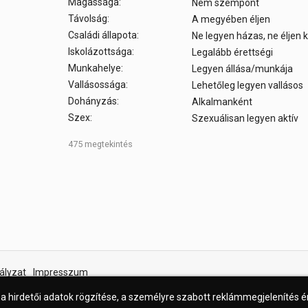
Magassága:
Nem szempont
Távolság:
A megyében éljen
Családi állapota:
Ne legyen házas, ne éljen
Iskolázottsága:
Legalább érettségi
Munkahelye:
Legyen állása/munkája
Vallásossága:
Lehetőleg legyen vallásos
Dohányzás:
Alkalmanként
Szex:
Szexuálisan legyen aktív
475 megtekintés
ályzat
Impresszum
 a hirdetői adatok rögzítése, a személyre szabott reklámmegjelenítés 