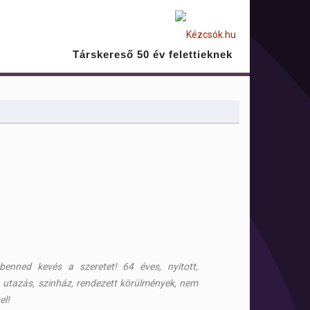
Társkereső 50 év felettieknek
enned kevés a szeretet! 64 éves, nyitott,
, utazás, szinház, rendezett körülmények, nem
el!