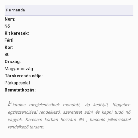
Fernanda
Nem:
Nő
Kit keresek:
Férfi
Kor:
80
Ország:
Magyarország
Társkeresés célja:
Párkapcsolat
Bemutatkozás:
F
iatalos megjelenésűnek mondott, víg kedélyű, független
egzisztenciával rendelkező, szeretetet adni, és kapni tudó nő
vagyok. Keresem korban hozzám illő , hasonló jellemzőkkel
rendelkező társam.