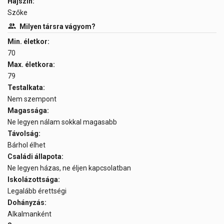
Hajszín:
Szőke
Milyen társra vágyom?
Min. életkor:
70
Max. életkora:
79
Testalkata:
Nem szempont
Magassága:
Ne legyen nálam sokkal magasabb
Távolság:
Bárhol élhet
Családi állapota:
Ne legyen házas, ne éljen kapcsolatban
Iskolázottsága:
Legalább érettségi
Dohányzás:
Alkalmanként